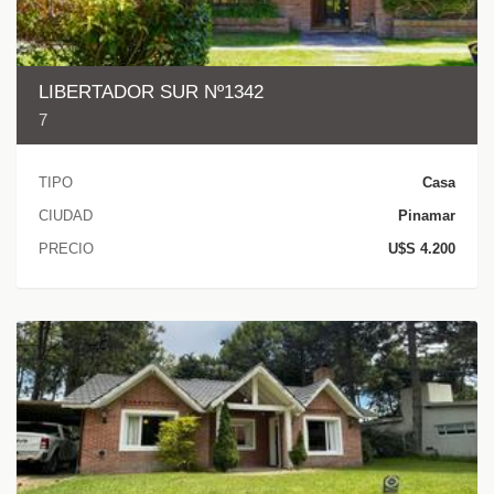
LIBERTADOR SUR Nº1342
7
TIPO
Casa
CIUDAD
Pinamar
PRECIO
U$S 4.200