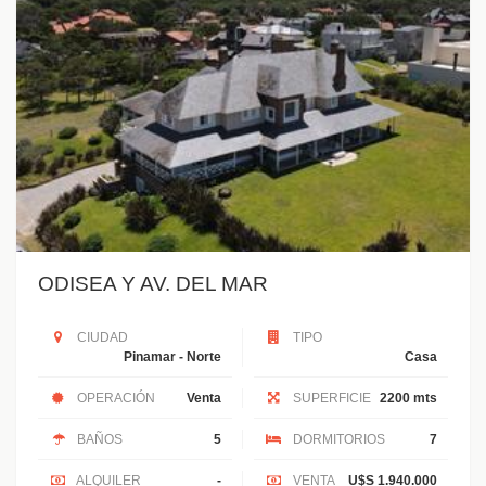
ODISEA Y AV. DEL MAR
CIUDAD
TIPO
Pinamar - Norte
Casa
OPERACIÓN
Venta
SUPERFICIE
2200 mts
BAÑOS
5
DORMITORIOS
7
ALQUILER
-
VENTA
U$S 1.940.000