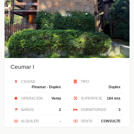
Ceumar I
CIUDAD
TIPO
Pinamar - Duplex
Duplex
OPERACIÓN
Venta
SUPERFICIE
184 mts
BAÑOS
2
DORMITORIOS
3
ALQUILER
-
VENTA
CONSULTE