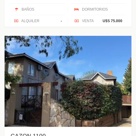
BAÑOS
DORMITORIOS
ALQUILER
-
VENTA
U$S 75.000
CAZON 1100